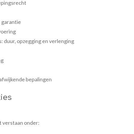
oepingsrecht
n garantie
tvoering
s: duur, opzegging en verlenging
ng
f afwijkende bepalingen
ties
 verstaan onder: