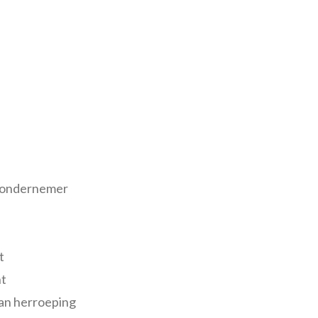
de ondernemer
t
ht
 van herroeping