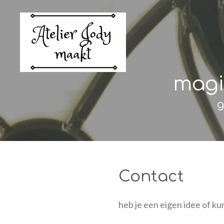
Ga
direct
naar
de
hoofdinhoud
magi
g
Contact
heb je een eigen idee of kun