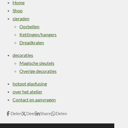
Home
Shop
sieraden
Oorbellen
Kettingen/hangers
Dreadkralen
decoraties
Magische sleutels
Overige decoraties
hotpot glasfusing
over het atelier
Contact en aanvragen
Delen
Deel
Share
Delen
1
2
3
4
5
S
R