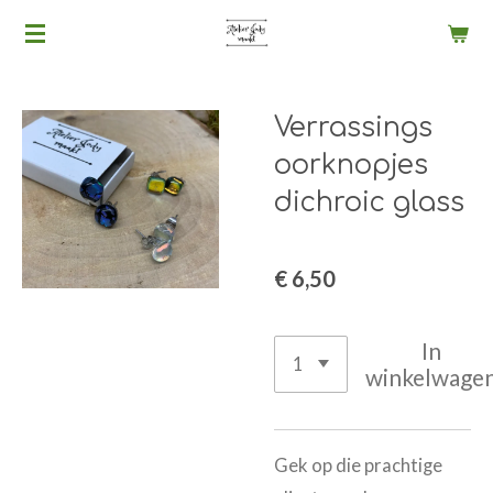
Ga
direct
naar
Verrassings
de
hoofdinhoud
oorknopjes
dichroic glass
€ 6,50
In
winkelwage
Gek op die prachtige