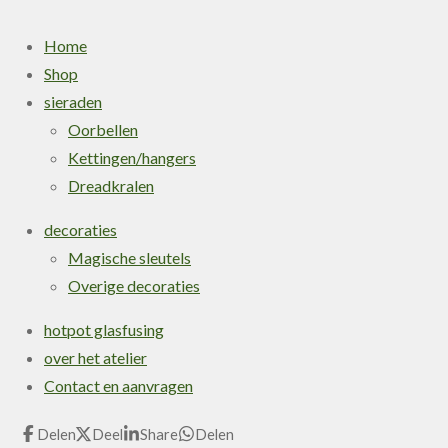
Home
Shop
sieraden
Oorbellen
Kettingen/hangers
Dreadkralen
decoraties
Magische sleutels
Overige decoraties
hotpot glasfusing
over het atelier
Contact en aanvragen
Delen
Deel
Share
Delen