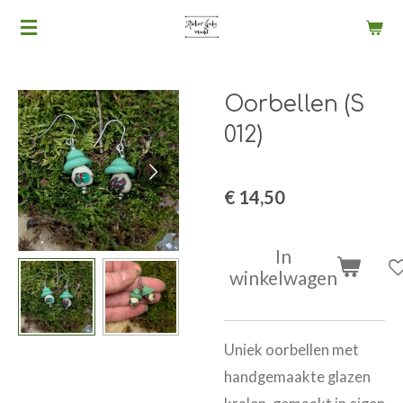
Ga
direct
naar
Oorbellen (S
de
hoofdinhoud
012)
€ 14,50
In
winkelwagen
Uniek oorbellen met
handgemaakte glazen