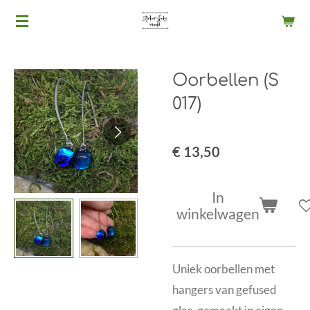
Ga
direct
naar
Oorbellen (S
de
hoofdinhoud
017)
€ 13,50
In
winkelwagen
Uniek oorbellen met
hangers van gefused