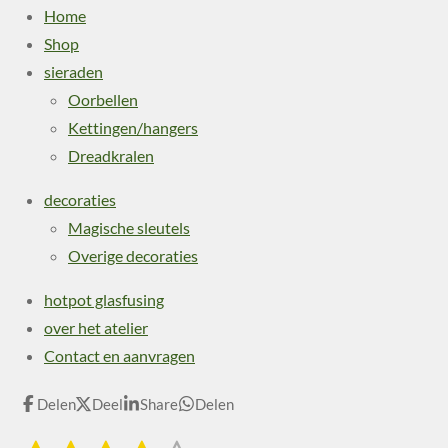
Home
Shop
sieraden
Oorbellen
Kettingen/hangers
Dreadkralen
decoraties
Magische sleutels
Overige decoraties
hotpot glasfusing
over het atelier
Contact en aanvragen
Delen
Deel
Share
Delen
S