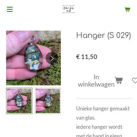
Ga
direct
naar
Hanger (S 029)
de
hoofdinhoud
€ 11,50
In
winkelwagen
Unieke hanger gemaakt
van glas.
iedere hanger wordt
met de hand in eigen