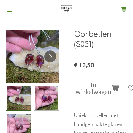
Ga
direct
naar
Oorbellen
de
hoofdinhoud
(S031)
€ 13,50
In
winkelwagen
Uniek oorbellen met
handgemaakte glazen