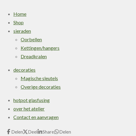
Home
Shop
sieraden
Oorbellen
Kettingen/hangers
Dreadkralen
decoraties
Magische sleutels
Overige decoraties
hotpot glasfusing
over het atelier
Contact en aanvragen
Delen
Deel
Share
Delen