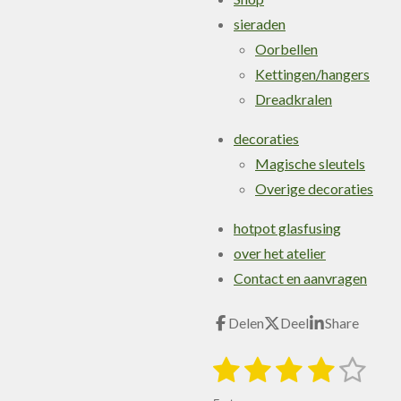
sieraden
Oorbellen
Kettingen/hangers
Dreadkralen
decoraties
Magische sleutels
Overige decoraties
hotpot glasfusing
over het atelier
Contact en aanvragen
Delen
Deel
Share
1
2
3
4
5
S
R
t
s
s
s
s
s
a
e