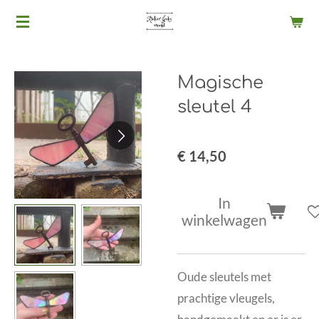
Ga
direct
naar
Magische
de
hoofdinhoud
sleutel 4
€ 14,50
In
winkelwagen
Oude sleutels met
prachtige vleugels,