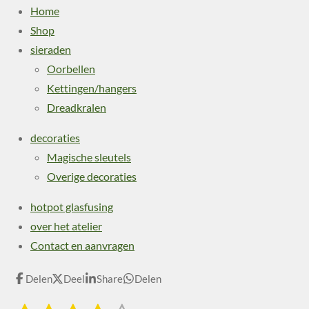
Home
Shop
sieraden
Oorbellen
Kettingen/hangers
Dreadkralen
decoraties
Magische sleutels
Overige decoraties
hotpot glasfusing
over het atelier
Contact en aanvragen
Delen
Deel
Share
Delen
S