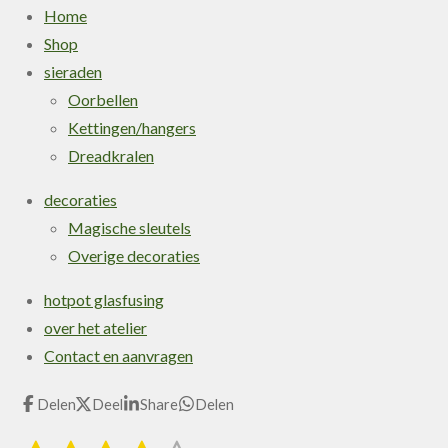
Home
Shop
sieraden
Oorbellen
Kettingen/hangers
Dreadkralen
decoraties
Magische sleutels
Overige decoraties
hotpot glasfusing
over het atelier
Contact en aanvragen
Delen
Deel
Share
Delen
S