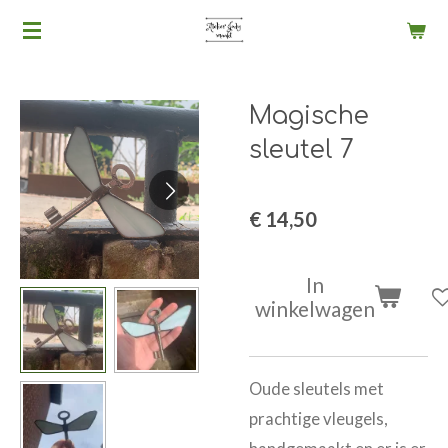
Ga
direct
naar
Magische
de
hoofdinhoud
sleutel 7
€ 14,50
In
winkelwagen
Oude sleutels met
prachtige vleugels,